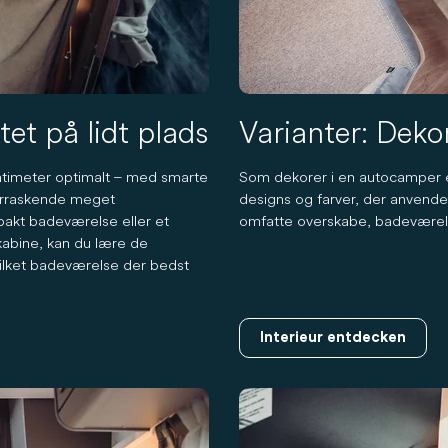
et på lidt plads
Varianter: Deko
timeter optimalt – med smarte
Som dekorer i en autocamper e
verraskende meget
designs og farver, der anvendes
akt badeværelse eller et
omfatte overskabe, badeværel
abine, kan du lære de
vilket badeværelse der bedst
Interieur entdecken