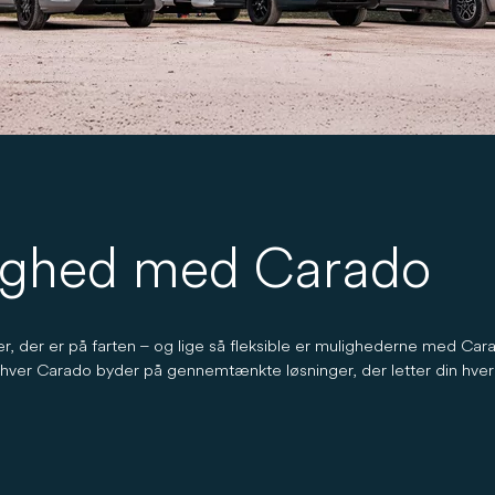
dighed med Carado
r, der er på farten – og lige så fleksible er mulighederne med Car
g hver Carado byder på gennemtænkte løsninger, der letter din hve