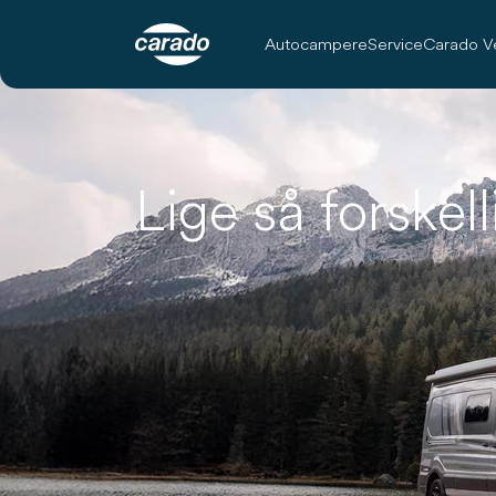
Autocampere
Service
Carado V
Lige så forskel