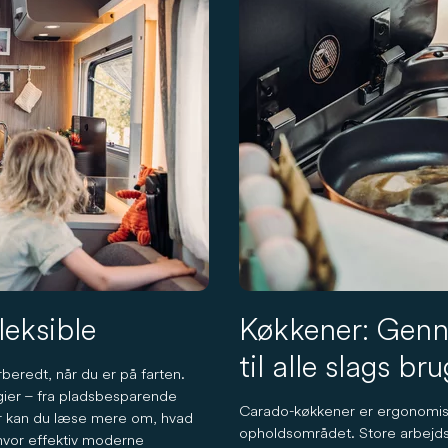
leksible
Køkkener: Gen
til alle slags bru
beredt, når du er på farten.
ogier – fra pladsbesparende
Carado-køkkener er ergonomisk 
 Her kan du læse mere om, hvad
opholdsområdet. Store arbejdsf
hvor effektiv moderne