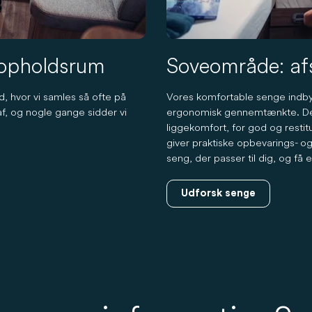
 opholdsrum
Soveområde: af
, hvor vi samles så ofte på
Vores komfortable senge indbyd
r af, og nogle gange sidder vi
ergonomisk gennemtænkte. De h
liggekomfort, for god og resti
giver praktiske opbevarings- o
seng, der passer til dig, og få 
Udforsk senge