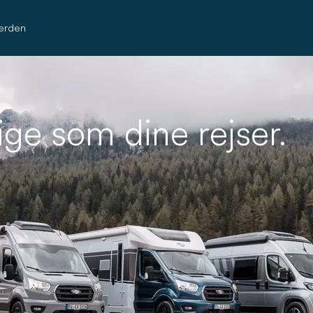
erden
lige som dine rejser.