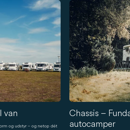
l van
Chassis – Fund
autocamper
 form og udstyr – og netop dét