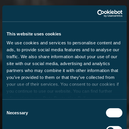
This website uses cookies
We use cookies and services to personalise content and
ads, to provide social media features and to analyse our
traffic. We also share information about your use of our
site with our social media, advertising and analytics
partners who may combine it with other information that
you’ve provided to them or that they’ve collected from
your use of their services. You consent to our cookies if
you continue to use our website. You can find further
information in our
Data Protection Policy
.
Wohlfühlraum
Starke Traumoptionen
Moderne Winkelküche
Raumwunder-Bad
Consent
Necessary
Selection
Typisch Carado: Unser Teilintegrierter überzeugt
Im T448 finden 2 bis 5 Personen erholsamen
Kochen wie zuhause, auch unterwegs: Die in L-
Funktional geplant und komfortabel ausgestattet:
durch seinen cleveren Aufbau des Wohnbereichs.
Schlaf: Dafür sorgen die lange Bettenlösung im
Form gestaltete Kombination aus Kochfeld,
Ihr Variobad im T448 bietet neben einem
Eine Besonderheit ist die große Seitensitzbank mit
Heck sowie weitere optionale Schlafplätze im
Spülbecken und Arbeitsfläche bietet genügend
Waschbecken, WC und Ablageflächen auch eine