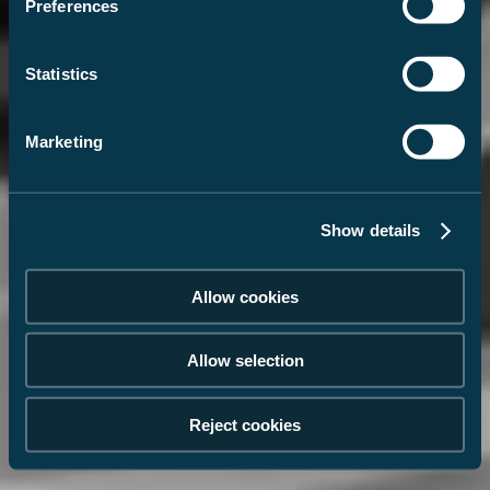
Preferences
echtem Couch-Flair.
Bug.
Raum für Ihre kulinarischen Kreationen auf Reisen.
komfortable Dusche.
Statistics
Jetzt entdecken
Jetzt entdecken
Jetzt entdecken
Jetzt entdecken
Marketing
Show details
Allow cookies
Allow selection
Reject cookies