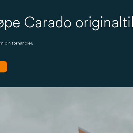
øpe Carado originalti
om din forhandler.