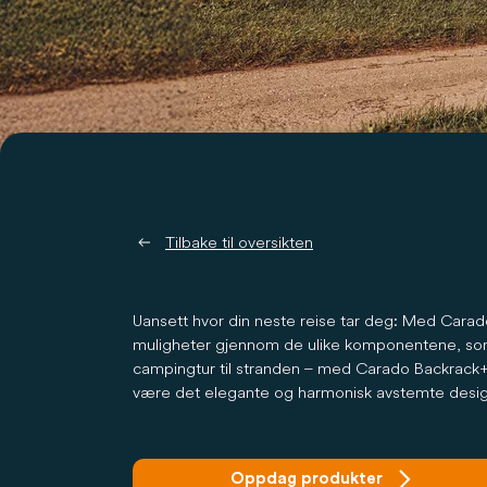
Tilbake til oversikten
Uansett hvor din neste reise tar deg: Med Carado
muligheter gjennom de ulike komponentene, som fo
campingtur til stranden – med Carado Backrack+ har
være det elegante og harmonisk avstemte desi
Oppdag produkter