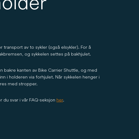
holder
r transport av to sykler (også elsykler). For å
akbremsen, og sykkelen settes på bakhjulet.
en bakre kanten av Bike Carrier Shuttle, og med
 inn i holderen via forhjulet. Når sykkelen henger i
kres med stropper.
r du svar i vår FAQ-seksjon
her
.