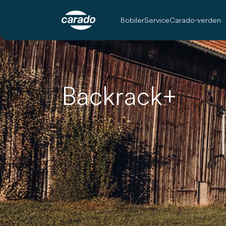
Bobiler
Service
Carado-verden
Backrack+