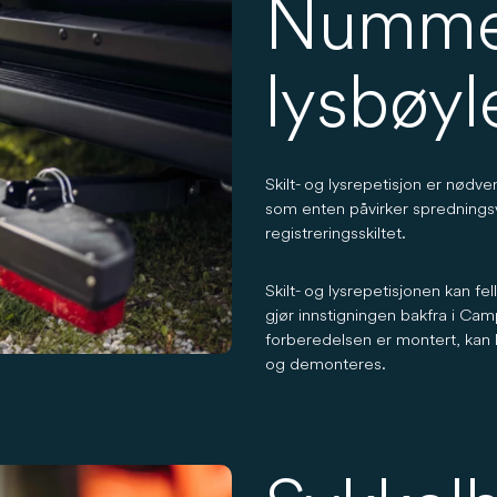
Numme
lysbøyl
Skilt- og lysrepetisjon er nød
som enten påvirker spredningsvi
registreringsskiltet.
Skilt- og lysrepetisjonen kan f
gjør innstigningen bakfra i Ca
forberedelsen er montert, kan
og demonteres.