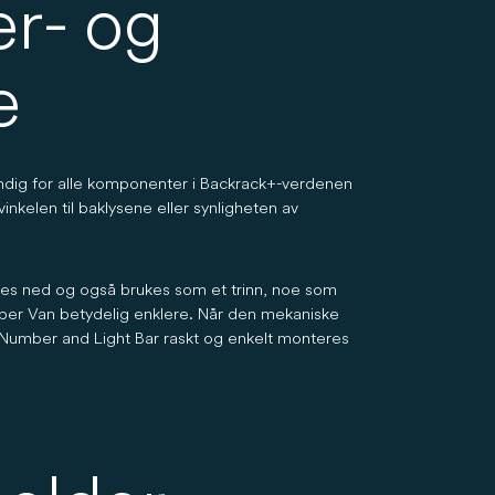
r- og
e
vendig for alle komponenter i Backrack+-verdenen
nkelen til baklysene eller synligheten av
elles ned og også brukes som et trinn, noe som
mper Van betydelig enklere. Når den mekaniske
 Number and Light Bar raskt og enkelt monteres