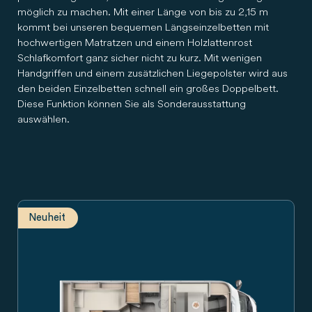
möglich zu machen. Mit einer Länge von bis zu 2,15 m
kommt bei unseren bequemen Längseinzelbetten mit
hochwertigen Matratzen und einem Holzlattenrost
Schlafkomfort ganz sicher nicht zu kurz. Mit wenigen
Handgriffen und einem zusätzlichen Liegepolster wird aus
den beiden Einzelbetten schnell ein großes Doppelbett.
Diese Funktion können Sie als Sonderausstattung
auswählen.
Neuheit
Grundriss Carado Wohnmobil mit Einzelbetten, Dinette, Küch
Carado Wohnmobil in Seitenansicht, weißes teilintegriertes 