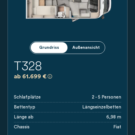
Grundriss
Außenansicht
T328
a)
Es handelt sich um eine unverbindliche
ab 61.699 €
Schlafplätze
2 - 5 Personen
Bettentyp
Längseinzelbetten
Länge ab
6,98 m
Chassis
Fiat