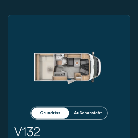
Carado Wohnmobil, Seitenansicht eines teilintegrierten Rei
Grundriss
Außenansicht
V132