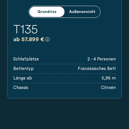
Grundriss
Außenansicht
T135
a)
Es handelt sich um eine unverbindliche
ab 57.899 €
Schlafplätze
2 - 4 Personen
Bettentyp
Französisches Bett
Länge ab
5,96 m
Chassis
Citroën