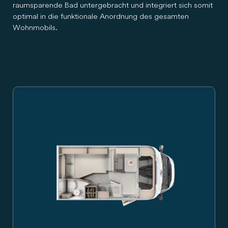
raumsparende Bad untergebracht und integriert sich somit
optimal in die funktionale Anordnung des gesamten
Wohnmobils.
Grundriss Carado Wohnmobil mit Heckbett, Sitzgruppe, Küch
Carado Wohnmobil, Seitenansicht von rechts auf weißem H