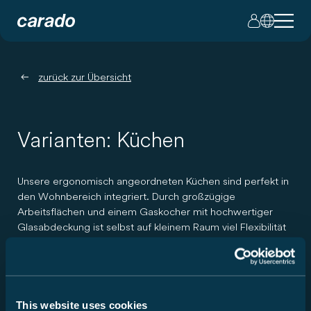
zurück zur Übersicht
Varianten: Küchen
Unsere ergonomisch angeordneten Küchen sind perfekt in
den Wohnbereich integriert. Durch großzügige
Arbeitsflächen und einem Gaskocher mit hochwertiger
Glasabdeckung ist selbst auf kleinem Raum viel Flexibilität
beim Kochen garantiert. Serienmäßige Ausstattung:
geräumige Schubkästen mit Servo-Soft im Küchenblock,
LED-Beleuchtung, geräumiger Kühlschrank mit Gefrierfach.
So macht Kochen einfach Spaß.
This website uses cookies