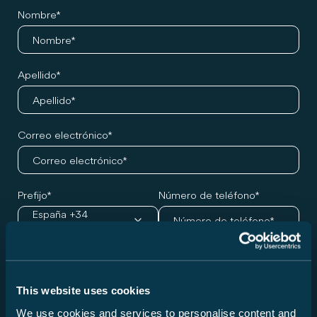
Nombre
Apellido
Correo electrónico
Prefijo
Número de teléfono
España +34
Modelo deseado y cita de asesoramiento
This website uses cookies
Series
We use cookies and services to personalise content and
Seleccione una serie...