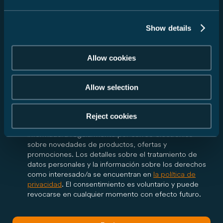
Estoy de acuerdo en que Carado GmbH transmita mis
Show details
datos al distribuidor que he seleccionado de acuerdo
con mi solicitud anterior y me informe por correo
electrónico sobre todos los pasos posteriores
Allow cookies
relacionados con mi solicitud. El distribuidor puede
ponerse en contacto conmigo por teléfono o correo
electrónico en el contexto de mi solicitud. Este
Allow selection
consentimiento es voluntario y puede ser revocado
en cualquier momento con efecto futuro.
Reject cookies
Sí, me gustaría recibir el boletín de Carado y estar
informado/a regularmente por correo electrónico
sobre novedades de productos, ofertas y
promociones. Los detalles sobre el tratamiento de
datos personales y la información sobre los derechos
como interesado/a se encuentran en
la política de
privacidad
. El consentimiento es voluntario y puede
revocarse en cualquier momento con efecto futuro.