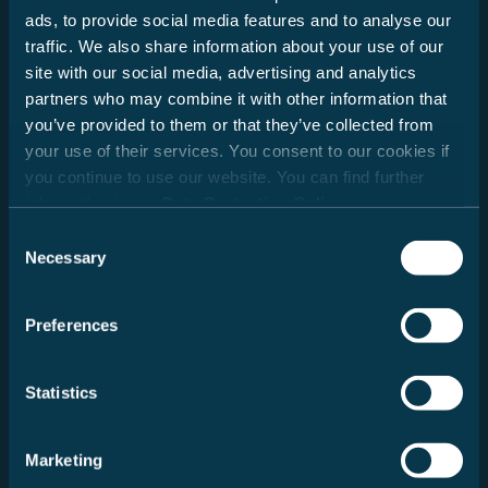
ads, to provide social media features and to analyse our
traffic. We also share information about your use of our
Fecha
site with our social media, advertising and analytics
partners who may combine it with other information that
you’ve provided to them or that they’ve collected from
your use of their services. You consent to our cookies if
Búsqueda de concesionarios
you continue to use our website. You can find further
information in our
Data Protection Policy
.
Código postal
Consent
Necessary
Buscar
Selection
Mensaje
Preferences
Statistics
Marketing